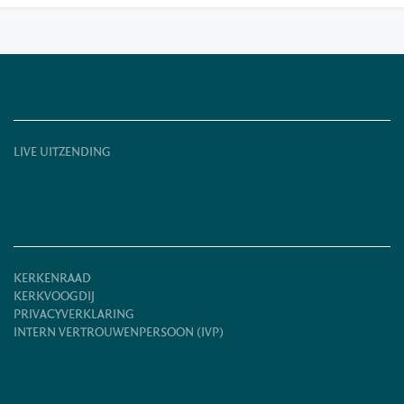
LIVE UITZENDING
KERKENRAAD
KERKVOOGDIJ
PRIVACYVERKLARING
INTERN VERTROUWENPERSOON (IVP)